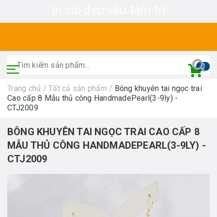
In cái đẹp vào tâm trí
0
Trang chủ
/
Tất cả sản phẩm
/
Bông khuyên tai ngọc trai
Cao cấp 8 Mẫu thủ công HandmadePearl(3-9ly) -
CTJ2009
BÔNG KHUYÊN TAI NGỌC TRAI CAO CẤP 8
MẪU THỦ CÔNG HANDMADEPEARL(3-9LY) -
CTJ2009