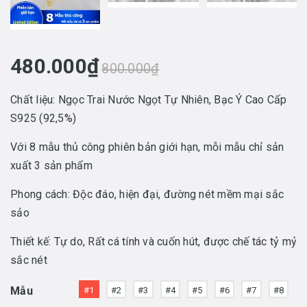
480.000₫
800.000₫
Chất liệu: Ngọc Trai Nước Ngọt Tự Nhiên, Bạc Ý Cao Cấp
S925 (92,5%)
Với 8 mẫu thủ công phiên bản giới hạn, mỗi mẫu chỉ sản
xuất 3 sản phẩm
Phong cách: Độc đáo, hiện đại, đường nét mềm mại sắc
sảo
Thiết kế: Tự do, Rất cá tính và cuốn hút, được chế tác tỷ mỷ
sắc nét
Mẫu
#1
#2
#3
#4
#5
#6
#7
#8