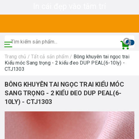
In cái đẹp vào tâm trí
0
Trang chủ
/
Tất cả sản phẩm
/
Bông khuyên tai ngọc trai
Kiểu móc Sang trọng - 2 kiểu đeo DUP PEAL(6-10ly) -
CTJ1303
BÔNG KHUYÊN TAI NGỌC TRAI KIỂU MÓC
SANG TRỌNG - 2 KIỂU ĐEO DUP PEAL(6-
10LY) - CTJ1303