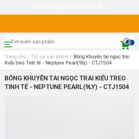
In cái đẹp vào tâm trí
0
Trang chủ
/
Tất cả sản phẩm
/
Bông khuyên tai ngọc trai
Kiểu treo Tinh tế - Neptune Pearl(9ly) - CTJ1504
BÔNG KHUYÊN TAI NGỌC TRAI KIỂU TREO
TINH TẾ - NEPTUNE PEARL(9LY) - CTJ1504