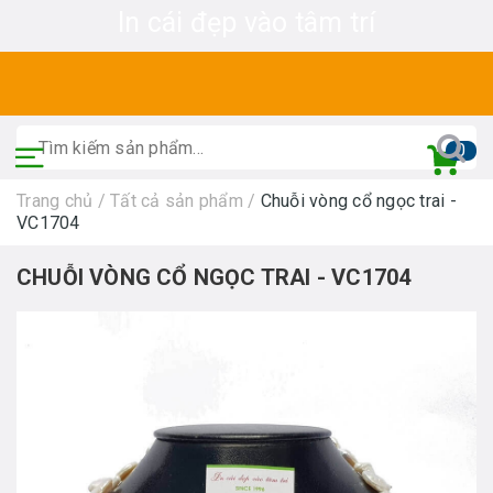
In cái đẹp vào tâm trí
0
Trang chủ
/
Tất cả sản phẩm
/
Chuỗi vòng cổ ngọc trai -
VC1704
CHUỖI VÒNG CỔ NGỌC TRAI - VC1704