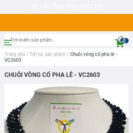
In cái đẹp vào tâm trí
0
Trang chủ
/
Tất cả sản phẩm
/
Chuỗi vòng cổ pha lê -
VC2603
CHUỖI VÒNG CỔ PHA LÊ - VC2603