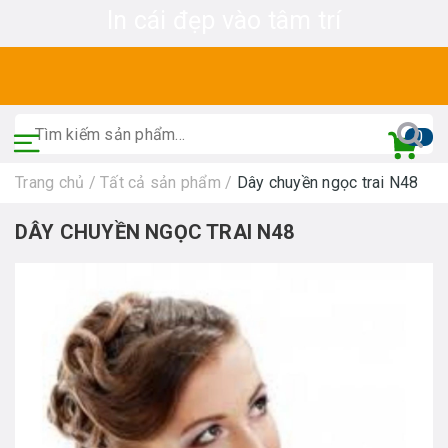
In cái đẹp vào tâm trí
0
Trang chủ
/
Tất cả sản phẩm
/
Dây chuyền ngọc trai N48
DÂY CHUYỀN NGỌC TRAI N48