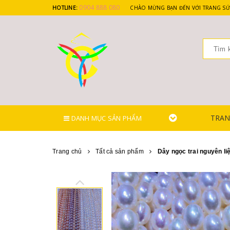
0904 888 080
HOTLINE:
CHÀO MỪNG BẠN ĐẾN VỚI TRANG SỨ
TRAN
DANH MỤC SẢN PHẨM
Trang chủ
Tất cả sản phẩm
Dây ngọc trai nguyên liệ