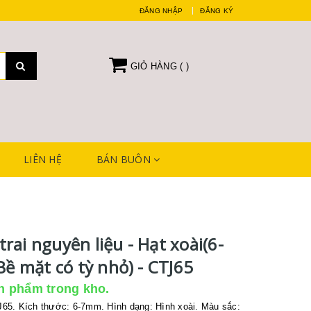
ĐĂNG NHẬP
ĐĂNG KÝ
GIỎ HÀNG (
)
LIÊN HỆ
BÁN BUÔN
rai nguyên liệu - Hạt xoài(6-
(Bề mặt có tỳ nhỏ) - CTJ65
n phẩm trong kho.
65. Kích thước: 6-7mm. Hình dạng: Hình xoài. Màu sắc: