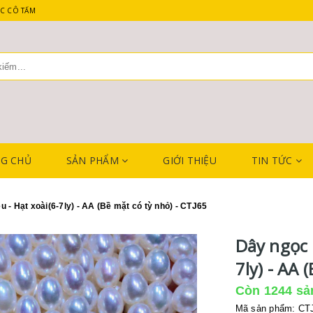
C CÔ TẤM
G CHỦ
SẢN PHẨM
GIỚI THIỆU
TIN TỨC
u - Hạt xoài(6-7ly) - AA (Bề mặt có tỳ nhỏ) - CTJ65
Dây ngọc t
7ly) - AA 
Còn 1244 sả
Mã sản phẩm: CTJ