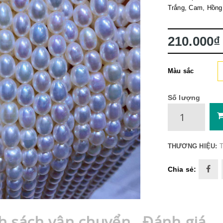
Trắng, Cam, Hồng
210.000₫
Màu sắc
Số lượng
THƯƠNG HIỆU:
T
Chia sẻ:
h sách vận chuyển
Đánh giá