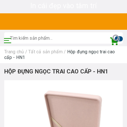
In cái đẹp vào tâm trí
0
Trang chủ
/
Tất cả sản phẩm
/
Hộp đựng ngọc trai cao
cấp - HN1
HỘP ĐỰNG NGỌC TRAI CAO CẤP - HN1