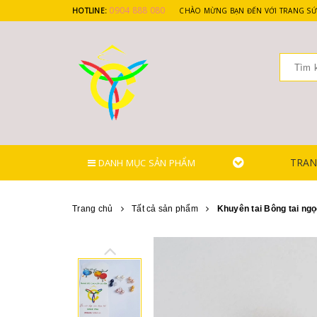
0904 888 080
HOTLINE:
CHÀO MỪNG BẠN ĐẾN VỚI TRANG SỨ
TRAN
DANH MỤC SẢN PHẨM
Trang chủ
Tất cả sản phẩm
Khuyên tai Bông tai ngọ