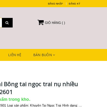
ĐĂNG NHẬP
ĐĂNG KÝ
GIỎ HÀNG (
)
LIÊN HỆ
BÁN BUÔN
i Bông tai ngọc trai nụ nhiều
J2601
hẩm trong kho.
01 Loại sản phẩm: Khuyên Tai Ngọc Trai Hình dạng: ...