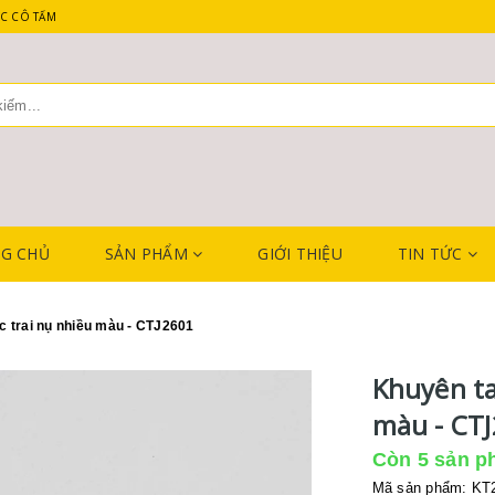
C CÔ TẤM
G CHỦ
SẢN PHẨM
GIỚI THIỆU
TIN TỨC
c trai nụ nhiều màu - CTJ2601
Khuyên ta
màu - CT
Còn 5 sản p
Mã sản phẩm: KT26