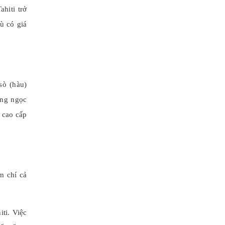
hiti trở
ù có giá
sò (hàu)
ợng ngọc
n cao cấp
m chí cả
ti. Việc