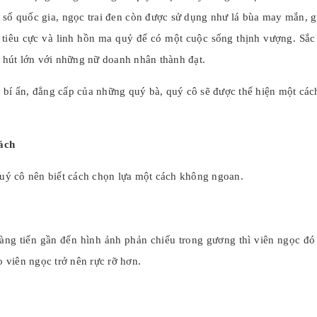
t số quốc gia, ngọc trai đen còn được sử dụng như lá bùa may mắn, g
tiêu cực và linh hồn ma quỷ để có một cuộc sống thịnh vượng. Sắc
c hút lớn với những nữ doanh nhân thành đạt.
 bí ẩn, đẳng cấp của những quý bà, quý cô sẽ được thể hiện một các
ách
 quý cô nên biết cách chọn lựa một cách không ngoan.
àng tiến gần đến hình ảnh phản chiếu trong gương thì viên ngọc đó
o viên ngọc trở nên rực rỡ hơn.