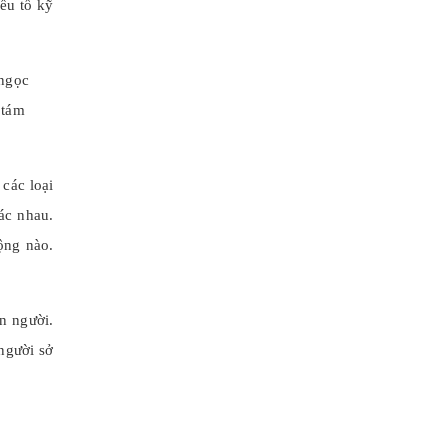
ếu tố kỹ
 ngọc
 tám
 các loại
ác nhau.
ộng nào.
n người.
 người sở