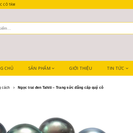
C CÔ TẤM
G CHỦ
SẢN PHẨM
GIỚI THIỆU
TIN TỨC
g cách
Ngọc trai đen Tahiti – Trang sức đẳng cấp quý cô