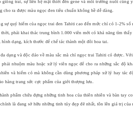
giống trai, sự liên hệ mật thiết đến gene và môi trường nuôi cùng y
ông cho ra được màu ngọc đen tiêu chuẩn không hề dễ dàng.
 sự quý hiếm của ngọc trai đen Tahiti cao đến mức chỉ có 1-2% số
thời, phải khai thác trung bình 1.000 viên mới có khả năng tìm thấy
hình dạng, kích thước để chế tác thành một đôi hoa tai.
 đa dạng và độc đáo về màu sắc mà chỉ ngọc trai Tahiti có được. Với
a phải nhuộm màu hoặc xử lý viên ngọc để cho ra những sắc độ kh
 nhiên và hiếm có mà không cần dùng phương pháp xử lý hay tác đ
ào hàng trang sức cực phẩm của giới thượng lưu.
 thành phẩm chứa đựng những tinh hoa của thiên nhiên và bàn tay co
chính là đang sở hữu những tinh túy đẹp đẽ nhất, tôn lên giá trị của