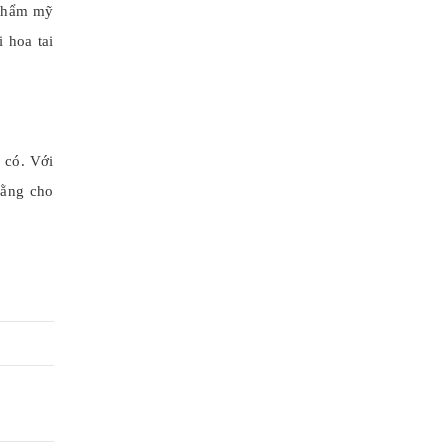
 thẩm mỹ
 hoa tai
 có. Với
bằng cho