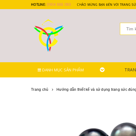
0904 888 080
HOTLINE:
CHÀO MỪNG BẠN ĐẾN VỚI TRANG SỨ
TRAN
DANH MỤC SẢN PHẨM
Trang chủ
Hướng dẫn thiết kế và sử dụng trang sức đún