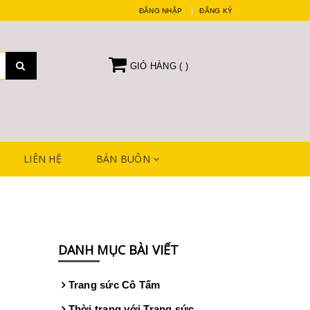
ĐĂNG NHẬP
ĐĂNG KÝ
GIỎ HÀNG (
)
LIÊN HỆ
BÁN BUÔN
DANH MỤC BÀI VIẾT
Trang sức Cô Tấm
Thời trang với Trang sức