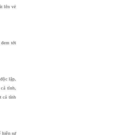
t lên vẻ
 đem tới
độc lập,
cá tính,
 cá tính
 hiện sự