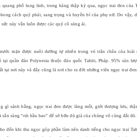
quang phổ lung linh, trong hàng thập kỷ qua, ngọc trai đen của Ta
phong cách quý phái, sang trọng và huyền bí của phụ nữ. Do vậy, d
g sức này vẫn luôn được các quý cô sủng ái.
 nước mặn được nuôi dưỡng tự nhiên trong vỏ trân châu của loài 
có tại quần đảo Polynesia thuộc đảo quốc Tahiti, Pháp. 95% sản lư
uất tại nơi này và đây cũng là nơi cho ra đời những viên ngọc trai đe
gì sánh bằng, ngọc trai đen được làng mốt, giới thượng lưu, thậ
 sẵn sàng “rút hầu bao” để sở hữu dù giá của chúng vô cùng đắt đỏ.
cho đến khi thu ngọc góp phần làm nên danh tiếng cho ngọc trai Tahi