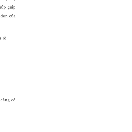
iúp giúp
 đen của
h rõ
 càng có