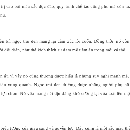
 trị cao bởi màu sắc độc đáo, quy trình chế tác công phu mà còn toá
 nữ.
ền bí, ngọc trai đen mang lại cảm xúc lôi cuốn. Đồng thời, nó còn
 đối diện, như thể kích thích sự đam mê tiềm ẩn trong mỗi cá thể.
p
n át, vì vậy nó cũng thường được hiểu là những suy nghĩ mạnh mẽ, 
iến xung quanh. Ngọc trai đen thường được những người phụ nữ 
lựa chọn. Nó vừa mang nét dịu dàng khó cưỡng lại vừa toát lên một
 biểu tượng của giàu sang và quyền lực. Đây cũng là một sắc màu thể