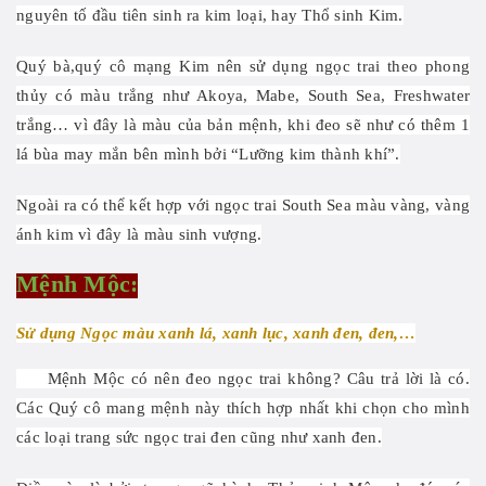
nguyên tố đầu tiên sinh ra kim loại, hay Thổ sinh Kim.
Quý bà,quý cô mạng Kim nên sử dụng ngọc trai theo phong
thủy có màu trắng như Akoya, Mabe, South Sea, Freshwater
trắng… vì đây là màu của bản mệnh, khi đeo sẽ như có thêm 1
lá bùa may mắn bên mình bởi “Lưỡng kim thành khí”.
Ngoài ra có thể kết hợp với ngọc trai South Sea màu vàng, vàng
ánh kim vì đây là màu sinh vượng.
Mệnh Mộc:
Sử dụng Ngọc màu xanh lá, xanh lục, xanh đen, đen,…
Mệnh Mộc có nên đeo ngọc trai không? Câu trả lời là có.
Các Quý cô mang mệnh này thích hợp nhất khi chọn cho mình
các loại trang sức ngọc trai đen cũng như xanh đen.