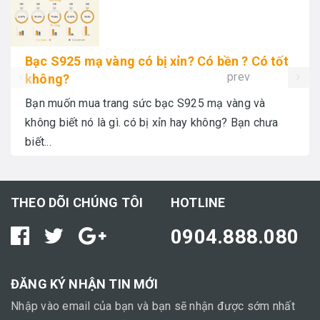
Bạc S925 mạ vàng có bị xỉn? Có bền ? Có tốt
prev
không?
Bạn muốn mua trang sức bạc S925 mạ vàng và
không biết nó là gì. có bị xỉn hay không? Bạn chưa
biết...
THEO DÕI CHÚNG TÔI
HOTLINE
0904.888.080
ĐĂNG KÝ NHẬN TIN MỚI
Nhập vào email của bạn và bạn sẽ nhận được sớm nhất