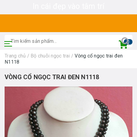
In cái đẹp vào tâm trí
0
Trang chủ
/
Bộ chuỗi ngọc trai
/
Vòng cổ ngọc trai đen
N1118
VÒNG CỔ NGỌC TRAI ĐEN N1118