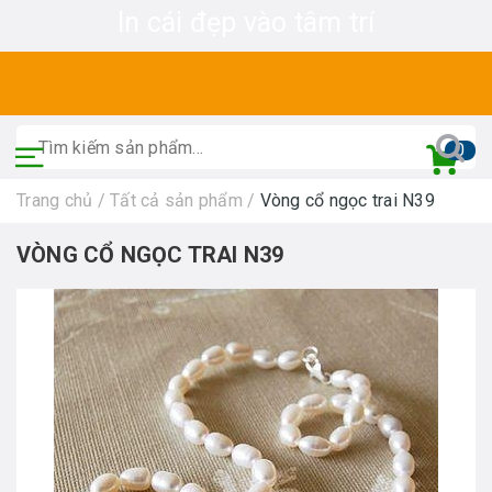
In cái đẹp vào tâm trí
0
Trang chủ
/
Tất cả sản phẩm
/
Vòng cổ ngọc trai N39
VÒNG CỔ NGỌC TRAI N39