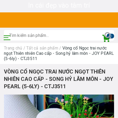
In cái đẹp vào tâm trí
0
Trang chủ
/
Tất cả sản phẩm
/
Vòng cổ Ngọc trai nước
ngọt Thiên nhiên Cao cấp - Song hỷ lâm môn - JOY PEARL
(5-6ly) - CTJ3511
VÒNG CỔ NGỌC TRAI NƯỚC NGỌT THIÊN
NHIÊN CAO CẤP - SONG HỶ LÂM MÔN - JOY
PEARL (5-6LY) - CTJ3511