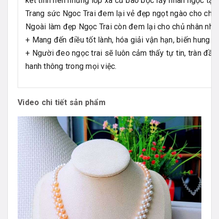
kết tinh nên những lớp xà cừ bao bọc lấy nhân ngọc tạo 
Trang sức Ngoc Trai đem lại vẻ đẹp ngọt ngào cho chị 
Ngoài làm đẹp Ngọc Trai còn đem lại cho chủ nhân nhữ
+ Mang đến điều tốt lành, hóa giải vận hạn, biến hung th
+ Người đeo ngọc trai sẽ luôn cảm thấy tự tin, tràn đầy
hanh thông trong mọi việc.
Video chi tiết sản phẩm