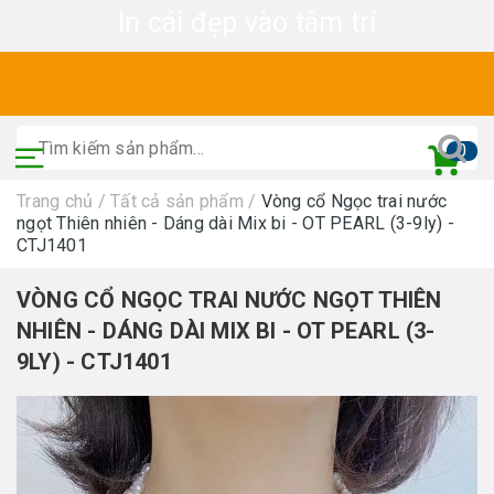
In cái đẹp vào tâm trí
0
Trang chủ
/
Tất cả sản phẩm
/
Vòng cổ Ngọc trai nước
ngọt Thiên nhiên - Dáng dài Mix bi - OT PEARL (3-9ly) -
CTJ1401
VÒNG CỔ NGỌC TRAI NƯỚC NGỌT THIÊN
NHIÊN - DÁNG DÀI MIX BI - OT PEARL (3-
9LY) - CTJ1401