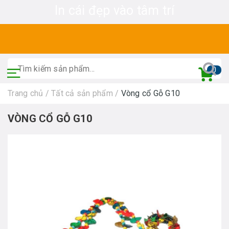
In cái đẹp vào tâm trí
0
Trang chủ
/
Tất cả sản phẩm
/
Vòng cổ Gỗ G10
VÒNG CỔ GỖ G10