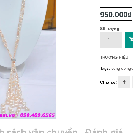
950.000₫
Số lượng
THƯƠNG HIỆU:
T
Tags:
vong co ngo
Chia sẻ:
h sách vận chuyển
Đánh giá