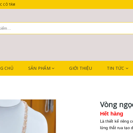
C CÔ TẤM
G CHỦ
SẢN PHẨM
GIỚI THIỆU
TIN TỨC
Vòng ngọc
Hết hàng
Là thiết kế riêng 
lửng thắt rua tạo 