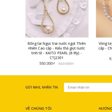
ai nước ngọt Thiên
Vòng tay Ngọc trai Thiên nhiên Cao
Kiểu thả giọt nước
cấp - Chuỗi đơn - BUTERFLY PEARL
 PEARL (8-9ly) -
(7-8ly) - CTJ3102
2301
610.000₫
1.050.000₫
610.000₫
GỬI MAIL NHẬN TIN
VỀ CHÚNG TÔI
HƯỚNG