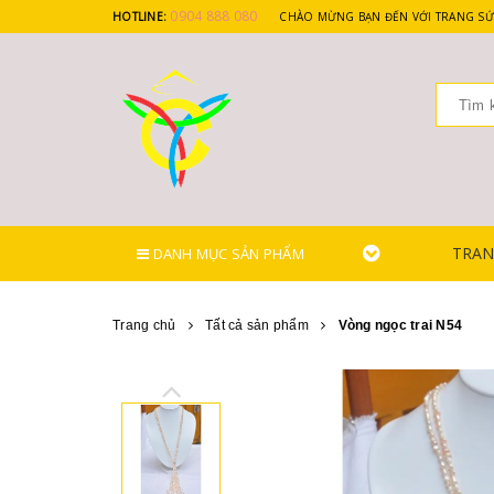
0904 888 080
HOTLINE:
CHÀO MỪNG BẠN ĐẾN VỚI TRANG SỨ
TRAN
DANH MỤC SẢN PHẨM
Trang chủ
Tất cả sản phẩm
Vòng ngọc trai N54