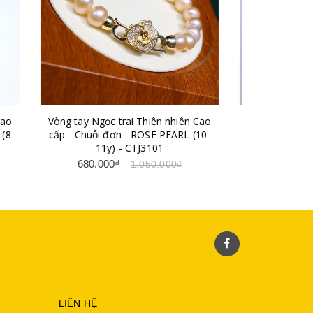
ên nhiên Cao
Vòng cổ Ngọc trai nước ngọt Thiên
Vòng
 PEARL (10-
nhiên - Dáng dài Mix bi - BEE PEARL
nhiên 
01
(3-9ly) - CTJ1405
1.710.000₫
.000₫
LIÊN HỆ