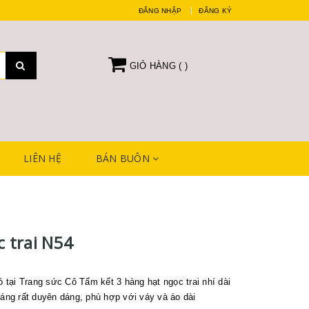
ĐĂNG NHẬP
ĐĂNG KÝ
GIỎ HÀNG (
)
LIÊN HỆ
BÁN BUÔN
 trai N54
có tại Trang sức Cô Tấm kết 3 hàng hạt ngọc trai nhí dài
dáng rất duyên dáng, phù hợp với váy và áo dài