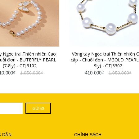
Vòng tay Ngọc trai Thiên nhiên Cao
Vòng tay Ngọc trai Thi
cấp - Chuỗi đơn - MGOLD PEARL (8-
cấp - Chuỗi đơn - ROSE
9ly) - CTJ3302
11y) - CTJ31
410.000₫
680.000₫
1.050.000₫
1.050
 DẪN
CHÍNH SÁCH