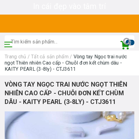
In cái đẹp vào tâm trí
0
Trang chủ
/
Tất cả sản phẩm
/
Vòng tay Ngọc trai nước
ngọt Thiên nhiên Cao cấp - ChuỗI đơn kết chùm dâu -
KAITY PEARL (3-8ly) - CTJ3611
VÒNG TAY NGỌC TRAI NƯỚC NGỌT THIÊN
NHIÊN CAO CẤP - CHUỖI ĐƠN KẾT CHÙM
DÂU - KAITY PEARL (3-8LY) - CTJ3611