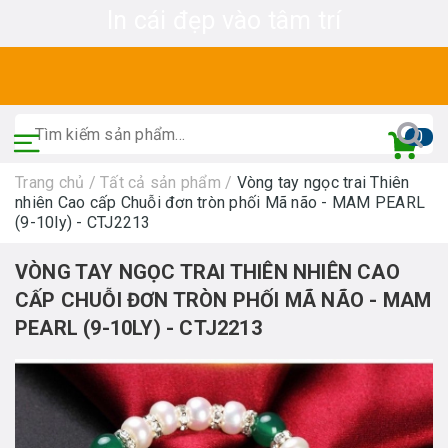
In cái đẹp vào tâm trí
0
Trang chủ
/
Tất cả sản phẩm
/
Vòng tay ngọc trai Thiên
nhiên Cao cấp Chuỗi đơn tròn phối Mã não - MAM PEARL
(9-10ly) - CTJ2213
VÒNG TAY NGỌC TRAI THIÊN NHIÊN CAO
CẤP CHUỖI ĐƠN TRÒN PHỐI MÃ NÃO - MAM
PEARL (9-10LY) - CTJ2213