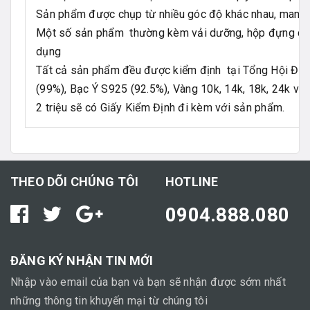
Sản phẩm được chụp từ nhiều góc độ khác nhau, mang đ
Một số sản phẩm thường kèm vải dưỡng, hộp đựng ch
dụng
Tất cả sản phẩm đều được kiểm định tại Tổng Hội Địa 
(99%), Bạc Ý S925 (92.5%), Vàng 10k, 14k, 18k, 24k và 
2 triệu sẽ có Giấy Kiểm Định đi kèm với sản phẩm.
THEO DÕI CHÚNG TÔI
HOTLINE
0904.888.080
ĐĂNG KÝ NHẬN TIN MỚI
Nhập vào email của bạn và bạn sẽ nhận được sớm nhất
những thông tin khuyến mại từ chúng tôi