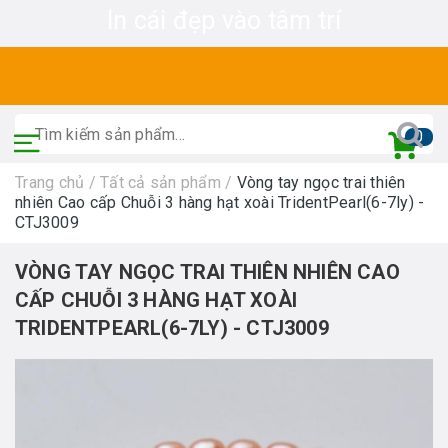
In cái đẹp vào tâm trí
0
Trang chủ
/
Tất cả sản phẩm
/
Vòng tay ngọc trai thiên
nhiên Cao cấp Chuỗi 3 hàng hạt xoài TridentPearl(6-7ly) -
CTJ3009
VÒNG TAY NGỌC TRAI THIÊN NHIÊN CAO
CẤP CHUỖI 3 HÀNG HẠT XOÀI
TRIDENTPEARL(6-7LY) - CTJ3009