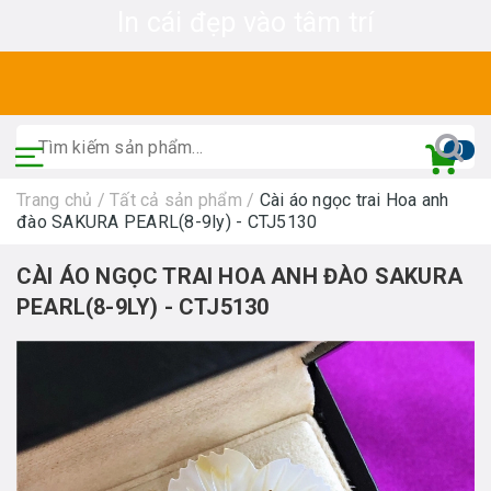
In cái đẹp vào tâm trí
0
Trang chủ
/
Tất cả sản phẩm
/
Cài áo ngọc trai Hoa anh
đào SAKURA PEARL(8-9ly) - CTJ5130
CÀI ÁO NGỌC TRAI HOA ANH ĐÀO SAKURA
PEARL(8-9LY) - CTJ5130