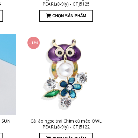
6
PEARL(8-9ly) - CTJ5125
CHỌN SẢN PHẨM
- 13%
ời SUN
Cài áo ngọc trai Chim cú mèo OWL
PEARL(8-9ly) - CTJ5122