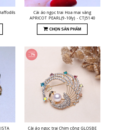
Daffodils
Cài áo ngọc trai Hoa mai vàng
1
APRICOT PEARL(9-10ly) - CTJ5140
CHỌN SẢN PHẨM
- 7%
RISTA
Cài áo ngọc trai Chim công GLOSBE