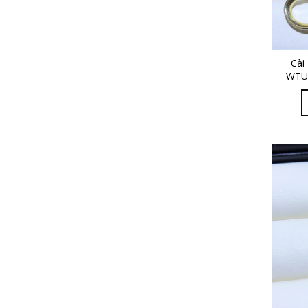
Cài
WTUL