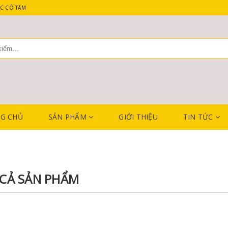
C CÔ TẤM
G CHỦ
SẢN PHẨM
GIỚI THIỆU
TIN TỨC
 CẢ SẢN PHẨM