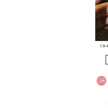
Cài 
- 13%