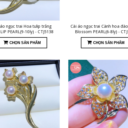
 áo ngọc trai Hoa tulip trắng
Cài áo ngọc trai Cành hoa đà
IP PEARL(9-10ly) - CTJ5138
Blossom PEARL(6-8ly) - CT
CHỌN SẢN PHẨM
CHỌN SẢN PHẨM
- 12%