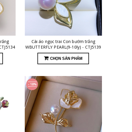
trắng
Cài áo ngọc trai Con bướm trắng
CTJ5134
WBUTTERFLY PEARL(9-10ly) - CTJ5139
CHỌN SẢN PHẨM
- 18%