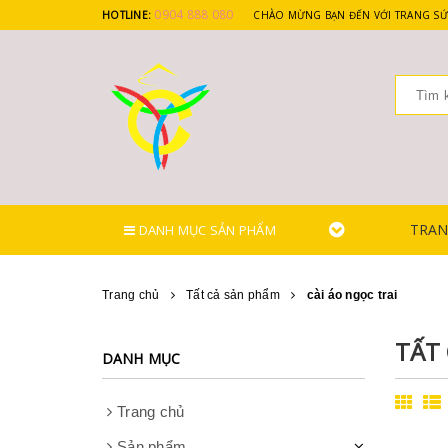
0904 888 080
HOTLINE:
CHÀO MỪNG BẠN ĐẾN VỚI TRANG SỨ
TRAN
DANH MỤC SẢN PHẨM
Trang chủ
Tất cả sản phẩm
cài áo ngọc trai
TẤT
DANH MỤC
Trang chủ
Sản phẩm