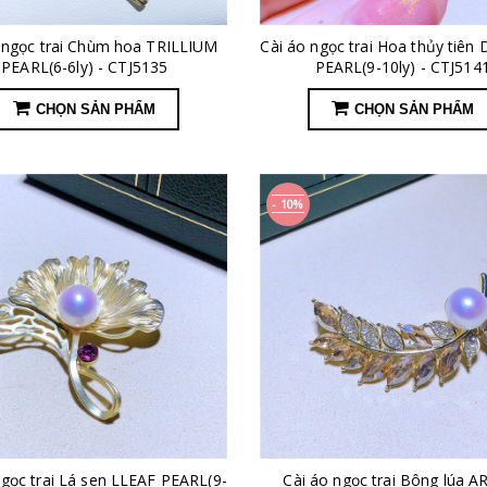
 ngọc trai Chùm hoa TRILLIUM
Cài áo ngọc trai Hoa thủy tiên 
PEARL(6-6ly) - CTJ5135
PEARL(9-10ly) - CTJ514
CHỌN SẢN PHẨM
CHỌN SẢN PHẨM
- 10%
ngọc trai Lá sen LLEAF PEARL(9-
Cài áo ngọc trai Bông lúa A