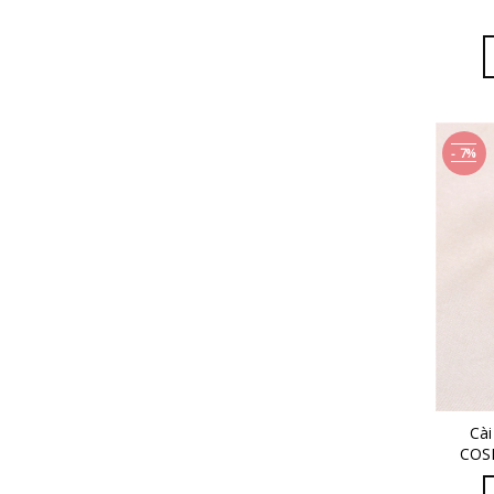
- 7%
Cài
COSM