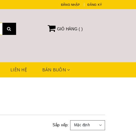
ĐĂNG NHẬP
ĐĂNG KÝ
GIỎ HÀNG (
)
LIÊN HỆ
BÁN BUÔN
Sắp xếp: