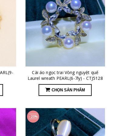
EARL(9-
Cài áo ngọc trai Vòng nguyệt quế
Laurel wreath PEARL(6-7ly) - CTJ5128
CHỌN SẢN PHẨM
- 20%