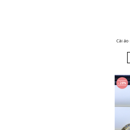
Cài áo
- 28%