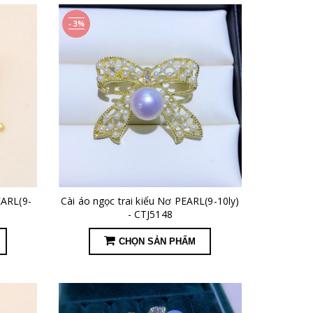
- 3%
EARL(9-
Cài áo ngọc trai kiểu Nơ PEARL(9-10ly)
- CTJ5148
CHỌN SẢN PHẨM