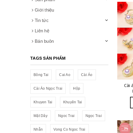
Giới thiệu
Tin tức
Liên hệ
Bán buôn
TAGS SẢN PHẨM
Bông Tai
Cai Ao
Cài Áo
Cài 
Cài Áo Ngọc Trai
Hộp
Khuyen Tai
Khuyên Tai
Mặt Dây
Ngoc Trai
Ngọc Trai
- 3%
Nhẫn
Vong Co Ngoc Trai