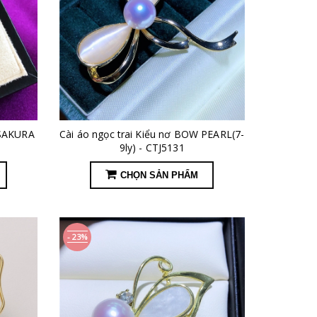
 SAKURA
Cài áo ngọc trai Kiểu nơ BOW PEARL(7-
9ly) - CTJ5131
CHỌN SẢN PHẨM
- 23%