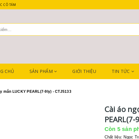
C CÔ TẤM
G CHỦ
SẢN PHẨM
GIỚI THIỆU
TIN TỨC
may mắn LUCKY PEARL(7-9ly) - CTJ5133
Cài áo ng
PEARL(7-9
Còn 5 sản p
Chất liệu: Ngọc T