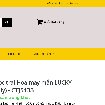
ĐĂNG NHẬP
ĐĂNG KÝ
GIỎ HÀNG (
)
LIÊN HỆ
BÁN BUÔN
ọc trai Hoa may mắn LUCKY
ly) - CTJ5133
hẩm trong kho.
rai Nuôi Tự Nhiên, Đá CZ Đế gắn ngọc: Kiểu Hoa may