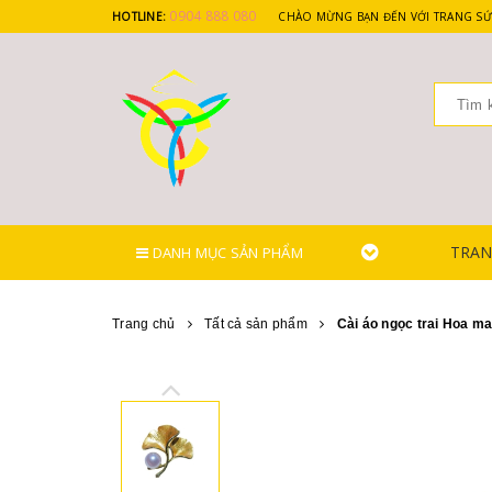
0904 888 080
HOTLINE:
CHÀO MỪNG BẠN ĐẾN VỚI TRANG SỨ
TRAN
DANH MỤC SẢN PHẨM
Trang chủ
Tất cả sản phẩm
Cài áo ngọc trai Hoa 