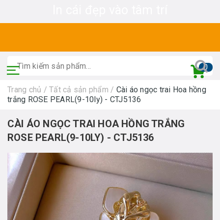
In cái đẹp vào tâm trí
0
Trang chủ
/
Tất cả sản phẩm
/
Cài áo ngọc trai Hoa hồng
trắng ROSE PEARL(9-10ly) - CTJ5136
CÀI ÁO NGỌC TRAI HOA HỒNG TRẮNG
ROSE PEARL(9-10LY) - CTJ5136